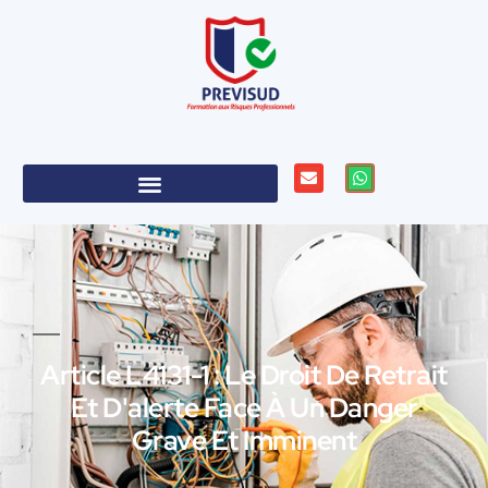
Article L4131-1 : Le Droit De Retrait
Et D'alerte Face À Un Danger
Grave Et Imminent